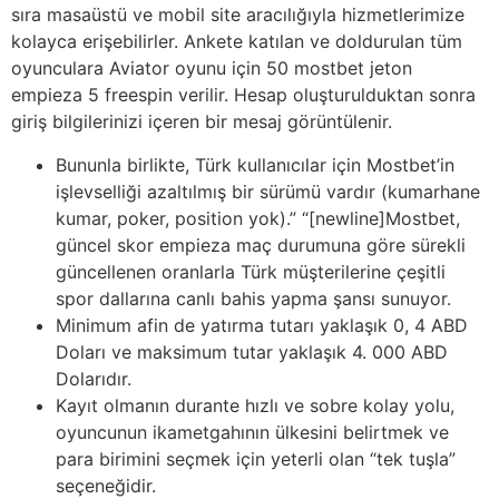
sıra masaüstü ve mobil site aracılığıyla hizmetlerimize
kolayca erişebilirler. Ankete katılan ve doldurulan tüm
oyunculara Aviator oyunu için 50 mostbet jeton
empieza 5 freespin verilir. Hesap oluşturulduktan sonra
giriş bilgilerinizi içeren bir mesaj görüntülenir.
Bununla birlikte, Türk kullanıcılar için Mostbet’in
işlevselliği azaltılmış bir sürümü vardır (kumarhane
kumar, poker, position yok).” “[newline]Mostbet,
güncel skor empieza maç durumuna göre sürekli
güncellenen oranlarla Türk müşterilerine çeşitli
spor dallarına canlı bahis yapma şansı sunuyor.
Minimum afin de yatırma tutarı yaklaşık 0, 4 ABD
Doları ve maksimum tutar yaklaşık 4. 000 ABD
Dolarıdır.
Kayıt olmanın durante hızlı ve sobre kolay yolu,
oyuncunun ikametgahının ülkesini belirtmek ve
para birimini seçmek için yeterli olan “tek tuşla”
seçeneğidir.