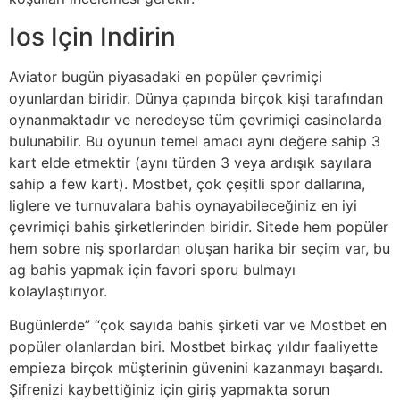
Ios Için Indirin
Aviator bugün piyasadaki en popüler çevrimiçi
oyunlardan biridir. Dünya çapında birçok kişi tarafından
oynanmaktadır ve neredeyse tüm çevrimiçi casinolarda
bulunabilir. Bu oyunun temel amacı aynı değere sahip 3
kart elde etmektir (aynı türden 3 veya ardışık sayılara
sahip a few kart). Mostbet, çok çeşitli spor dallarına,
liglere ve turnuvalara bahis oynayabileceğiniz en iyi
çevrimiçi bahis şirketlerinden biridir. Sitede hem popüler
hem sobre niş sporlardan oluşan harika bir seçim var, bu
ag bahis yapmak için favori sporu bulmayı
kolaylaştırıyor.
Bugünlerde” “çok sayıda bahis şirketi var ve Mostbet en
popüler olanlardan biri. Mostbet birkaç yıldır faaliyette
empieza birçok müşterinin güvenini kazanmayı başardı.
Şifrenizi kaybettiğiniz için giriş yapmakta sorun