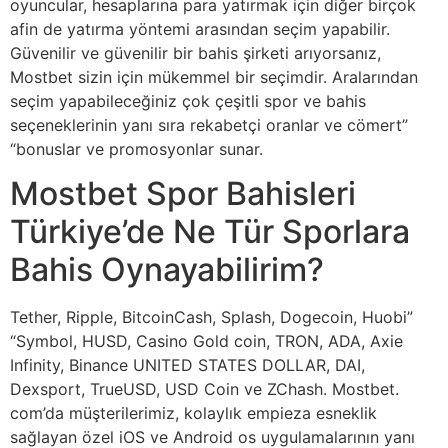
oyuncular, hesaplarına para yatırmak için diğer birçok
afin de yatırma yöntemi arasından seçim yapabilir.
Güvenilir ve güvenilir bir bahis şirketi arıyorsanız,
Mostbet sizin için mükemmel bir seçimdir. Aralarından
seçim yapabileceğiniz çok çeşitli spor ve bahis
seçeneklerinin yanı sıra rekabetçi oranlar ve cömert”
“bonuslar ve promosyonlar sunar.
Mostbet Spor Bahisleri
Türkiye’de Ne Tür Sporlara
Bahis Oynayabilirim?
Tether, Ripple, BitcoinCash, Splash, Dogecoin, Huobi”
“Symbol, HUSD, Casino Gold coin, TRON, ADA, Axie
Infinity, Binance UNITED STATES DOLLAR, DAI,
Dexsport, TrueUSD, USD Coin ve ZChash. Mostbet.
com’da müşterilerimiz, kolaylık empieza esneklik
sağlayan özel iOS ve Android os uygulamalarının yanı