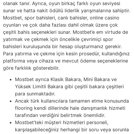
olanak tanır. Ayrıca, oyun birkaç farklı oyun seviyesi
sunar ve hatta nakit ödüllü liderlik yarışmalarına sahiptir.
Mostbet, spor bahisleri, canlı bahisler, online casino
oyunları ve çok daha fazlası dahil olmak üzere çok
çeşitli bahis seçenekleri sunar. Mostbet’e em virtude de
yatırmak ve çekmek için öncelikle çevrimiçi spor
bahisleri kuruluşunda bir hesap oluşturmanız gerekir.
Para yatırma ve çekme için kesin prosedür, kullandığınız
platforma veya cihaza ve mevcut ödeme seçeneklerine
göre farklılık gösterebilir.
Mostbet ayrıca Klasik Bakara, Mini Bakara ve
Yüksek Limitli Bakara gibi çeşitli bakara çeşitleri
para sunmaktadır.
Ancak türk kullanıcılara tamamen etme konusunda
flooring kendi dillerinde hale danışmanlık hizmeti
tarafından verdiğini belirtmek önemlidir.
Mostbet’teki müşteri hizmetleri personeli,
karşılaşabileceğiniz herhangi bir soru veya sorunla