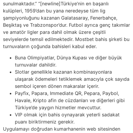
sunulmaktadır.” “[newline]Türkiye’nin en başarılı
kulüpleri, 1959’dan bu yana neredeyse tüm lig
şampiyonluğunu kazanan Galatasaray, Fenerbahçe,
Beşiktaş ve Trabzonspor’dur. Futbol ayrıca genç takımlar
ve amatör ligler para dahil olmak üzere çeşitli
seviyelerde temsil edilmektedir. Mostbet bahis şirketi bu
turnuvaların çoğunda bahisleri kabul eder.
Buna Olimpiyatlar, Dünya Kupası ve diğer büyük
turnuvalar dahildir.
Slotlar genellikle kazanan kombinasyonlara
ulaşarak ödemeleri tetiklemek amacıyla çok sayıda
sembol içeren dönen makaralar içerir.
Payfix, Papara, Immediate QR, Pepara, Paybol,
Havale, Kripto afin de cüzdanları ve diğerleri gibi
Türkiye’de yaygın hizmetler mevcuttur.
VIP olmak için bahis oynayarak yeterli sadakat
puanı biriktirmeniz gerekir.
Uygulamayı doğrudan kumarhanenin web sitesinden