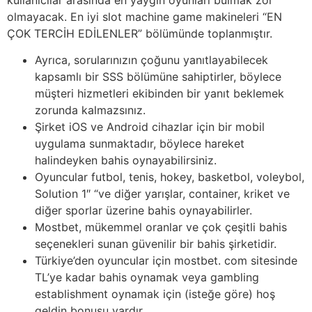
olmayacak. En iyi slot machine game makineleri “EN
ÇOK TERCİH EDİLENLER” bölümünde toplanmıştır.
Ayrıca, sorularınızın çoğunu yanıtlayabilecek
kapsamlı bir SSS bölümüne sahiptirler, böylece
müşteri hizmetleri ekibinden bir yanıt beklemek
zorunda kalmazsınız.
Şirket iOS ve Android cihazlar için bir mobil
uygulama sunmaktadır, böylece hareket
halindeyken bahis oynayabilirsiniz.
Oyuncular futbol, tenis, hokey, basketbol, voleybol,
Solution 1″ “ve diğer yarışlar, container, kriket ve
diğer sporlar üzerine bahis oynayabilirler.
Mostbet, mükemmel oranlar ve çok çeşitli bahis
seçenekleri sunan güvenilir bir bahis şirketidir.
Türkiye’den oyuncular için mostbet. com sitesinde
TL’ye kadar bahis oynamak veya gambling
establishment oynamak için (isteğe göre) hoş
geldin bonusu vardır.