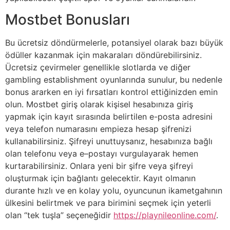
Mostbet Bonusları
Bu ücretsiz döndürmelerle, potansiyel olarak bazı büyük
ödüller kazanmak için makaraları döndürebilirsiniz.
Ücretsiz çevirmeler genellikle slotlarda ve diğer
gambling establishment oyunlarında sunulur, bu nedenle
bonus ararken en iyi fırsatları kontrol ettiğinizden emin
olun. Mostbet giriş olarak kişisel hesabınıza giriş
yapmak için kayıt sırasında belirtilen e-posta adresini
veya telefon numarasını empieza hesap şifrenizi
kullanabilirsiniz. Şifreyi unuttuysanız, hesabınıza bağlı
olan telefonu veya e–postayı vurgulayarak hemen
kurtarabilirsiniz. Onlara yeni bir şifre veya şifreyi
oluşturmak için bağlantı gelecektir. Kayıt olmanın
durante hızlı ve en kolay yolu, oyuncunun ikametgahının
ülkesini belirtmek ve para birimini seçmek için yeterli
olan “tek tuşla” seçeneğidir
https://playnileonline.com/
.