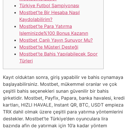
Türkiye Futbol Şampiyonası
Mostbet’te Bir Hesaba Nasıl
Kaydolabilirim?
Mostbet’te Para Yatırma
Işleminizde%100 Bonus Kazanın
Mostbet Canlı Yayın Sunuyor Mu?
Mostbet’te Müşteri Desteği
Mostbet’te Bahis Yapılabilecek Spor
Türleri
Kayıt olduktan sonra, giriş yapabilir ve bahis oynamaya
başlayabilirsiniz. Mostbet, mükemmel oranlar ve çok
çeşitli bahis seçenekleri sunan güvenilir bir bahis
şirketidir. Mostbet, Payfix, Papara, banka havalesi, kredi
kartları, HIZLI HAVALE, Instant QR, BTC, USDT empieza
TRX dahil olmak üzere çeşitli para yatırma yöntemlerini
destekler. Mostbet’te Türkiye’den oyunculara lira
bazında afin de yatırmak için 10’a kadar yöntem