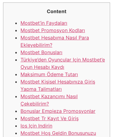
Content
Mostbet’in Faydaları
Mostbet Promosyon Kodları
Mostbet Hesabıma Nasıl Para
Ekleyebilirim?
Mostbet Bonusları
Türkiye’den Oyuncular Için Mostbet’e
Oyun Hesabı Kaydı
Maksimum Ödeme Tutarı
Mostbet Kişisel Hesabınıza Giriş
Yapma Talimatları
Mostbet Kazancımı Nasıl
Çekebilirim?
Bonuslar Empieza Promosyonlar
Mostbet Tr Kayıt Ve Giriş
Ios Için Indirin
Mostbet Hoş Geldin Bonusunuzu