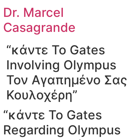
Dr. Marcel
Casagrande
“κάντε Το Gates
Involving Olympus
Τον Αγαπημένο Σας
Κουλοχέρη”
“κάντε Το Gates
Regarding Olympus