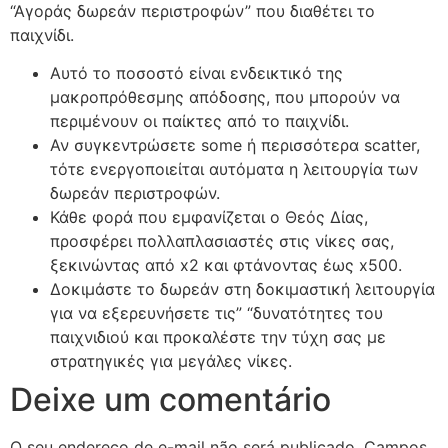
“Αγοράς δωρεάν περιστροφών” που διαθέτει το
παιχνίδι.
Αυτό το ποσοστό είναι ενδεικτικό της
μακροπρόθεσμης απόδοσης, που μπορούν να
περιμένουν οι παίκτες από το παιχνίδι.
Αν συγκεντρώσετε some ή περισσότερα scatter,
τότε ενεργοποιείται αυτόματα η λειτουργία των
δωρεάν περιστροφών.
Κάθε φορά που εμφανίζεται ο Θεός Δίας,
προσφέρει πολλαπλασιαστές στις νίκες σας,
ξεκινώντας από x2 και φτάνοντας έως x500.
Δοκιμάστε το δωρεάν στη δοκιμαστική λειτουργία
για να εξερευνήσετε τις” “δυνατότητες του
παιχνιδιού και προκαλέστε την τύχη σας με
στρατηγικές για μεγάλες νίκες.
Deixe um comentário
O seu endereço de e-mail não será publicado.
Campos