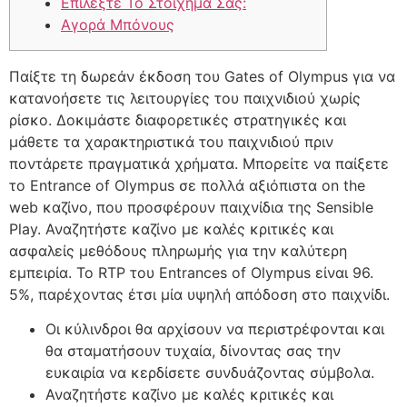
Επιλέξτε Το Στοίχημά Σας:
Αγορά Μπόνους
Παίξτε τη δωρεάν έκδοση του Gates of Olympus για να
κατανοήσετε τις λειτουργίες του παιχνιδιού χωρίς
ρίσκο. Δοκιμάστε διαφορετικές στρατηγικές και
μάθετε τα χαρακτηριστικά του παιχνιδιού πριν
ποντάρετε πραγματικά χρήματα. Μπορείτε να παίξετε
το Entrance of Olympus σε πολλά αξιόπιστα on the
web καζίνο, που προσφέρουν παιχνίδια της Sensible
Play. Αναζητήστε καζίνο με καλές κριτικές και
ασφαλείς μεθόδους πληρωμής για την καλύτερη
εμπειρία. Το RTP του Entrances of Olympus είναι 96.
5%, παρέχοντας έτσι μία υψηλή απόδοση στο παιχνίδι.
Οι κύλινδροι θα αρχίσουν να περιστρέφονται και
θα σταματήσουν τυχαία, δίνοντας σας την
ευκαιρία να κερδίσετε συνδυάζοντας σύμβολα.
Αναζητήστε καζίνο με καλές κριτικές και