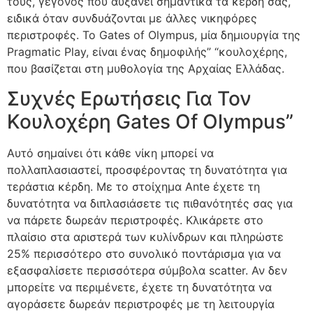
τους, γεγονός που αυξάνει σημαντικά τα κέρδη σας,
ειδικά όταν συνδυάζονται με άλλες νικηφόρες
περιστροφές. Το Gates of Olympus, μία δημιουργία της
Pragmatic Play, είναι ένας δημοφιλής” “κουλοχέρης,
που βασίζεται στη μυθολογία της Αρχαίας Ελλάδας.
Συχνές Ερωτήσεις Για Τον
Κουλοχέρη Gates Of Olympus”
Αυτό σημαίνει ότι κάθε νίκη μπορεί να
πολλαπλασιαστεί, προσφέροντας τη δυνατότητα για
τεράστια κέρδη. Με το στοίχημα Ante έχετε τη
δυνατότητα να διπλασιάσετε τις πιθανότητές σας για
να πάρετε δωρεάν περιστροφές. Κλικάρετε στο
πλαίσιο στα αριστερά των κυλίνδρων και πληρώστε
25% περισσότερο στο συνολικό ποντάρισμα για να
εξασφαλίσετε περισσότερα σύμβολα scatter. Αν δεν
μπορείτε να περιμένετε, έχετε τη δυνατότητα να
αγοράσετε δωρεάν περιστροφές με τη λειτουργία