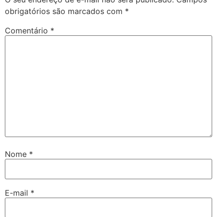
obrigatórios são marcados com
*
Comentário
*
Nome
*
E-mail
*