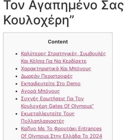
Τον Αγαπημένο Σας
Κουλοχέρη”
Content
Καλύτερες Στρατηγικές, Συμβουλές
Και Κόλπα Για Να Κερδίσετε
Χαρακτηριστικά Και Μπόνους
Δωρεάν Περιστροφές
Εκπαιδευτείτε Στο Demo
Αγορά Μπόνους
Συχνές Ερωτήσεις Για Τον
Κουλοχέρη Gates Of Olympus”
Εκμεταλλευτείτε Τους
Πολλαπλασιαστές
Καζίνο Με Το Φρουτάκι Entrances
Of Olympus Στην Ελλάδα Το 2024