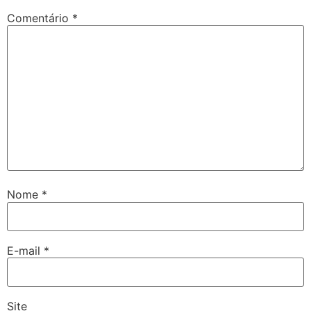
Comentário
*
Nome
*
E-mail
*
Site