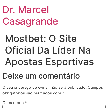
Dr. Marcel
Casagrande
Mostbet: O Site
Oficial Da Líder Na
Apostas Esportivas
Deixe um comentário
O seu endereço de e-mail não será publicado.
Campos
obrigatórios são marcados com
*
Comentário
*