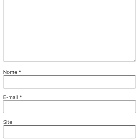
Nome
*
E-mail
*
Site