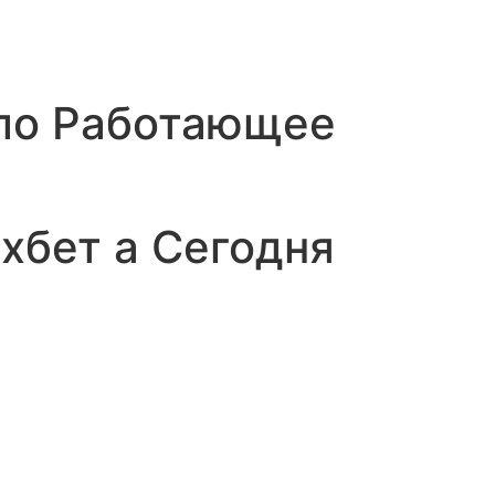
ало Работающее
бет а Сегодня ️