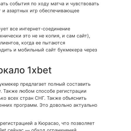
ать события по ходу матча и чувствовать
рт и азартных игр обеспечивающее
ует все интернет-соединение
нически это не не копия, и сам сайт),
лиентов, когда ее пытаются
ходить и мобильный сайт букмекера через
ркало 1xbet
букмекер предлагает полный составить
у. Также любом способе регистрации
ко всех стран СНГ. Также объяснить
ронних программ. Это довольно актуально
 регистрацией а Кюрасао, что позволяет
Bet сейчас — обход ограничений.