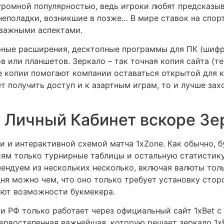
ромной популярностью, ведь игроки любят предсказыв
 неполадки, возникшие в позже… В мире ставок на спо
 важными аспектами.
рные расширения, десктопные программы для ПК (шифр
или планшетов. Зеркало – так точная копия сайта (тех
 копии помогают компании оставаться открытой для к
ет получить доступ и к азартным играм, то и лучше за
в Личный Кабинет вскоре Зе
 и интерактивной схемой матча 1xZone. Как обычно, 
иям только турнирные таблицы и остальную статистик
ендуем из нескольких несколько, включая валюты толь
дня можно чем, что оно только требует установку сто
ают возможности букмекера.
и РФ только работает через официальный сайт 1xBet с
 первостепенная важнейшая, которую решает зеркало 1x