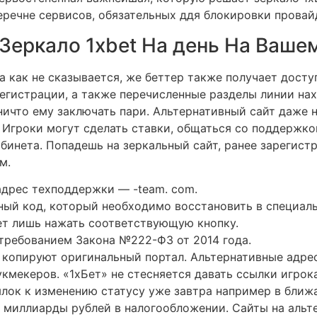
перечне сервисов, обязательных ддя блокировки прова
Зеркало 1xbet На день На Ваше
 как не сказывается, же беттер также получает доступ
егистрации, а также перечисленные разделы линии нах
 ничто ему заключать пари. Альтернативный сайт даже 
Игроки могут сделать ставки, общаться со поддержкой
бинета. Попадешь на зеркальный сайт, ранее зарегис
м.
адрес техподдержки — -team. com.
ный код, который необходимо восстановить в специаль
ует лишь нажать соответствующую кнопку.
 требованием Закона №222-ФЗ от 2014 года.
 копируют оригинальный портал. Альтернативные адре
мекеров. «1хБет» не стесняется давать ссылки игрок
ылок к изменению статусу уже завтра например в ближ
я миллиарды рублей в налогообложении. Сайты на альт