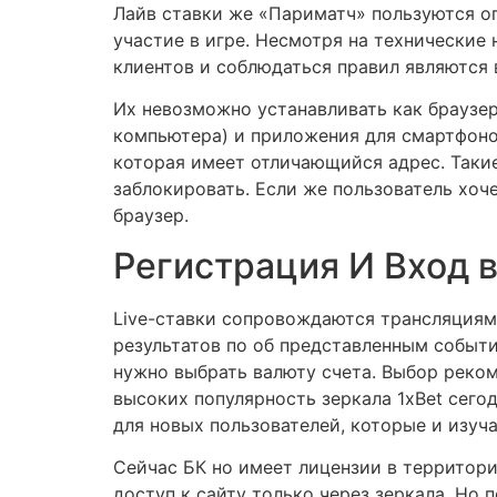
Лайв ставки же «Париматч» пользуются ог
участие в игре. Несмотря на технические
клиентов и соблюдаться правил являются
Их невозможно устанавливать как браузе
компьютера) и приложения для смартфонов 
которая имеет отличающийся адрес. Такие
заблокировать. Если же пользователь хоч
браузер.
Регистрация И Вход 
Live-ставки сопровождаются трансляциями
результатов по об представленным событ
нужно выбрать валюту счета. Выбор реком
высоких популярность зеркала 1xBet сего
для новых пользователей, которые и изуч
Сейчас БК но имеет лицензии в территори
доступ к сайту только через зеркала. Но