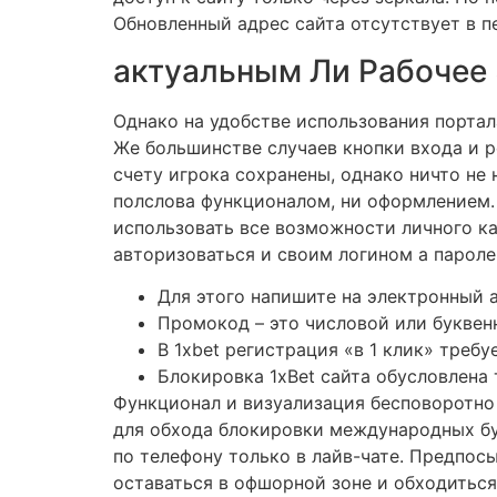
Обновленный адрес сайта отсутствует в 
актуальным Ли Рабочее 
Однако на удобстве использования портала
Же большинстве случаев кнопки входа и р
счету игрока сохранены, однако ничто не
полслова функционалом, ни оформлением. 
использовать все возможности личного ка
авторизоваться и своим логином а пароле
Для этого напишите на электронный 
Промокод – это числовой или буквен
В 1xbet регистрация «в 1 клик» треб
Блокировка 1xBet сайта обусловлена
Функционал и визуализация бесповоротно
для обхода блокировки международных бук
по телефону только в лайв-чате. Предпос
оставаться в офшорной зоне и обходитьс