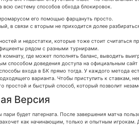
а всю систему способов обхода блокировок.
киромарусом его помощью фарцануть просто.
ый, в связи с вторым не приходится долее разбиратьс
ностей и недостатки, которые тоже стоит считаться п
ффициенты рядом с разными турнирами.
й комнату, где может пополнять баланс, выводить выи
м способом доведения доступа на официальным сайт 1
пособы входа в БК прямо тогда. У каждого метода ест
подходящего варианта. Чтобы приступить к ставкам, н
то простой и быстрый способ, который позволит незам
ая Версия
 пари будет патерната. После завершения матча польз
 захочет как начинающим, только и опытным игрокам. 