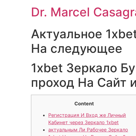
Dr. Marcel Casag
Актуальное 1xbe
На следующее
1xbet Зеркало Бу
проход На Сайт 
Content
Регистрация И Вход же Личный
Кабинет через Зеркало 1xbet
актуальным Ли Рабочее Зеркало