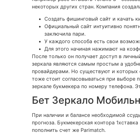
некоторых других стран. Компания создал
Создать фишинговый сайт и качать 
Официальный сайт интуитивно понятн
заключила пари.
У каждого способа есть свои возмож
Для этого начиная нажимают на коэ
После только он получает доступ в личны
зеркала являются самым простым а удобны
провайдерами. Но существуют и которых с
тоже стоит согласовываться при выборе 
зеркале букмекера по номеру телефона. Э
Бет Зеркало Мобильн
При наличии и балансе необходимой ссуды
прогноза. Букмекерская контора 1хставка
пополнить счет же Parimatch.