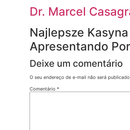
Dr. Marcel Casag
Najlepsze Kasyna
Apresentando Por
Deixe um comentário
O seu endereço de e-mail não será publicado
Comentário
*