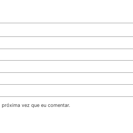
 próxima vez que eu comentar.