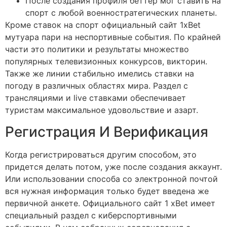
После создания профиля беттер мог ставить на
спорт с любой военностратегических планеты.
Кроме ставок на спорт официальный сайт 1xBet
мутуара пари на неспортивные события. По крайней
части это политики и результаты множество
популярных телевизионных конкурсов, викторин.
Также же линии стабильно имелись ставки на
погоду в различных областях мира. Раздел с
трансляциями и live ставками обеспечивает
туристам максимальное удовольствие и азарт.
Регистрация И Верификация
Когда регистрироваться другим способом, это
придется делать потом, уже после создания аккаунт.
Или использовании способа со электронной почтой
вся нужная информация только будет введена же
первичной анкете. Официального сайт 1 xBet имеет
специальный раздел с киберспортивными