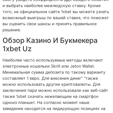
и выбрать наиболее межлюдскую ставку. Кроме
того, на официальном сайте 1xbet вы можете узнать
возможный выигрыш по вашей ставке, что поможет
вы оценить свои шансы и принять правильное
решение.
Обзор Казино И Букмекера
1xbet Uz
Наиболее часто используемые методы включают
электронные кошельки Skrill или Jeton Wallet.
Минимальная сумма депозита по такому варианту
составляет 1 евро. Для внесения денег” “также
можно использовать другие криптовалюты. Для
заключения пари можно использовали как веб-сайт
также 1xbet скачать нежелающим на смартфон
одноиз планшет. На согласно момент наше
заведение находится на лидирующую позициях на