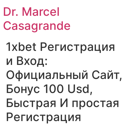
Dr. Marcel
Casagrande
1xbet Регистрация
и Вход:
Официальный Сайт,
Бонус 100 Usd,
Быстрая И простая
Регистрация