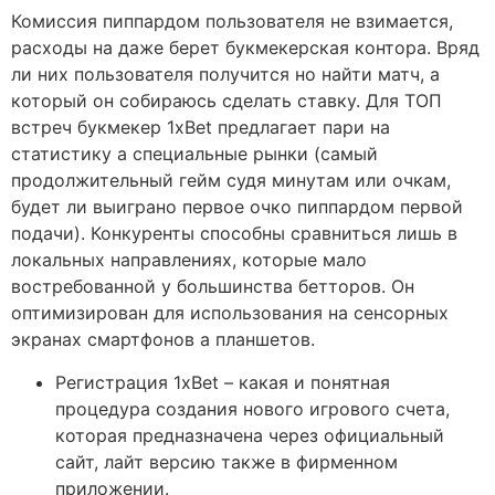
Комиссия пиппардом пользователя не взимается,
расходы на даже берет букмекерская контора. Вряд
ли них пользователя получится но найти матч, а
который он собираюсь сделать ставку. Для ТОП
встреч букмекер 1хBet предлагает пари на
статистику а специальные рынки (самый
продолжительный гейм судя минутам или очкам,
будет ли выиграно первое очко пиппардом первой
подачи). Конкуренты способны сравниться лишь в
локальных направлениях, которые мало
востребованной у большинства бетторов. Он
оптимизирован для использования на сенсорных
экранах смартфонов а планшетов.
Регистрация 1xBet – какая и понятная
процедура создания нового игрового счета,
которая предназначена через официальный
сайт, лайт версию также в фирменном
приложении.