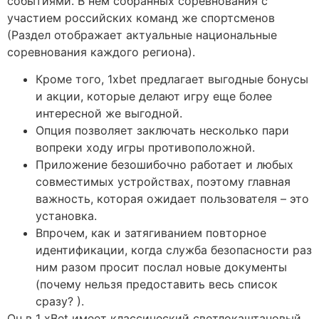
событиями. В нем собранных соревнования с
участием российских команд же спортсменов
(Раздел отображает актуальные национальные
соревнования каждого региона).
Кроме того, 1xbet предлагает выгодные бонусы
и акции, которые делают игру еще более
интересной же выгодной.
Опция позволяет заключать несколько пари
вопреки ходу игры противоположной.
Приложение безошибочно работает и любых
совместимых устройствах, поэтому главная
важность, которая ожидает пользователя – это
установка.
Впрочем, как и затягиванием повторное
идентификации, когда служба безопасности раз
ним разом просит послал новые документы
(почему нельзя предоставить весь список
сразу? ).
Он в 1 xBet имеет классический светлокаштановый,