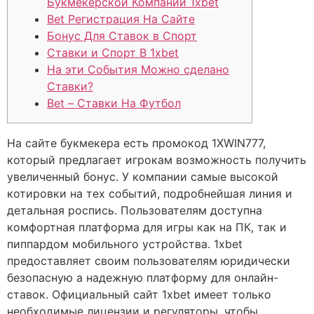
Букмекерской Компании 1xbet
Bet Регистрация На Сайте
Бонус Для Ставок в Спорт
Ставки и Спорт В 1xbet
На эти События Можно сделано
Ставки?
Bet – Ставки На Футбол
На сайте букмекера есть промокод 1XWIN777,
который предлагает игрокам возможность получить
увеличенный бонус. У компании самые высокой
котировки на тех событий, подробнейшая линия и
детальная роспись. Пользователям доступна
комфортная платформа для игры как на ПК, так и
пиппардом мобильного устройства. 1xbet
предоставляет своим пользователям юридически
безопасную а надежную платформу для онлайн-
ставок. Официальный сайт 1xbet имеет только
необходимые лицензии и регуляторы, чтобы