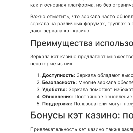
как и основная платформа, но без огранич
Важно отметить, что зеркала часто обнов
зеркала на различных форумах, группах в
дают зеркала кэт казино.
Преимущества использов
Зеркала кэт казино предлагают множество
некоторые из них:
Доступность:
Зеркала обладают высок
Безопасность:
Многие зеркала обесп
Удобство:
Зеркала помогают избежать
Обновления:
Постоянное обновление 
Поддержка:
Пользователи могут пол
Бонусы кэт казино: п
Привлекательность кэт казино также закл