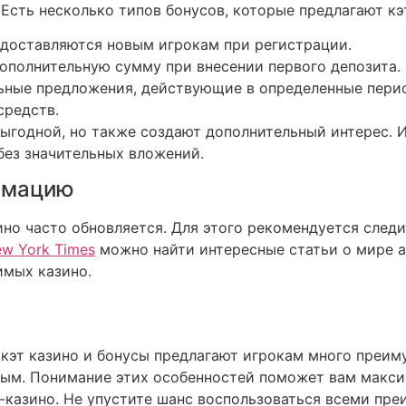
 Есть несколько типов бонусов, которые предлагают кэ
доставляются новым игрокам при регистрации.
ополнительную сумму при внесении первого депозита.
ные предложения, действующие в определенные пери
средств.
выгодной, но также создают дополнительный интерес. 
без значительных вложений.
рмацию
ино часто обновляется. Для этого рекомендуется след
ew York Times
можно найти интересные статьи о мире а
имых казино.
а кэт казино и бонусы предлагают игрокам много преим
ным. Понимание этих особенностей поможет вам макс
-казино. Не упустите шанс воспользоваться всеми пре