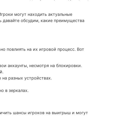
Игроки могут находить актуальные
рь давайте обсудим, какие преимущества
о повлиять на их игровой процесс. Вот
ои аккаунты, несмотря на блокировки.
й.
 на разных устройствах.
о в зеркалах.
личить шансы игроков на выигрыш и могут