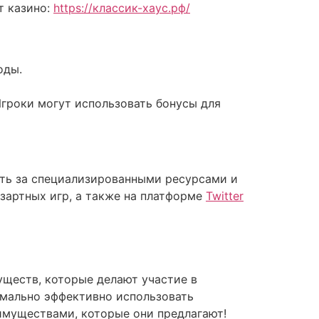
т казино:
https://классик-хаус.рф/
оды.
Игроки могут использовать бонусы для
ить за специализированными ресурсами и
зартных игр, а также на платформе
Twitter
уществ, которые делают участие в
имально эффективно использовать
имуществами, которые они предлагают!