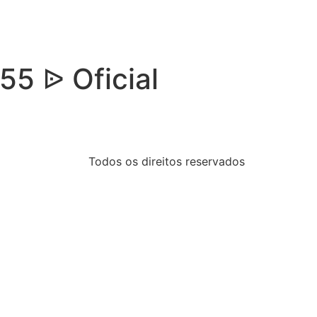
5 ᐉ Oficial
Todos os direitos reservados