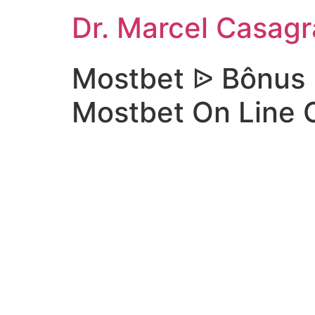
Dr. Marcel Casag
Mostbet ᐉ Bônus 
Mostbet On Line 