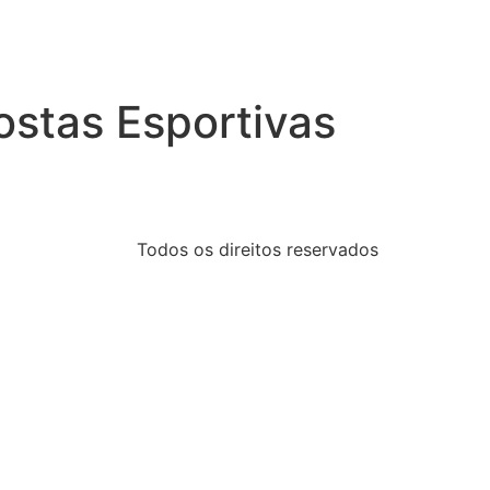
postas Esportivas
Todos os direitos reservados