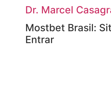
Dr. Marcel Casag
Mostbet Brasil: Si
Entrar