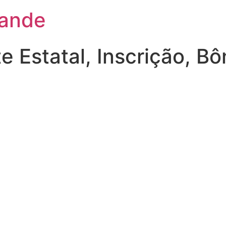
rande
te Estatal, Inscrição, B