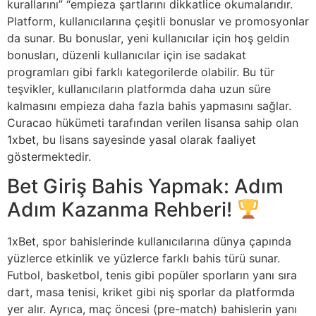
kurallarını” “empieza şartlarını dikkatlice okumalarıdır.
Platform, kullanıcılarına çeşitli bonuslar ve promosyonlar
da sunar. Bu bonuslar, yeni kullanıcılar için hoş geldin
bonusları, düzenli kullanıcılar için ise sadakat
programları gibi farklı kategorilerde olabilir. Bu tür
teşvikler, kullanıcıların platformda daha uzun süre
kalmasını empieza daha fazla bahis yapmasını sağlar.
Curacao hükümeti tarafından verilen lisansa sahip olan
1xbet, bu lisans sayesinde yasal olarak faaliyet
göstermektedir.
Bet Giriş Bahis Yapmak: Adım
Adım Kazanma Rehberi!
1xBet, spor bahislerinde kullanıcılarına dünya çapında
yüzlerce etkinlik ve yüzlerce farklı bahis türü sunar.
Futbol, basketbol, tenis gibi popüler sporların yanı sıra
dart, masa tenisi, kriket gibi niş sporlar da platformda
yer alır. Ayrıca, maç öncesi (pre-match) bahislerin yanı