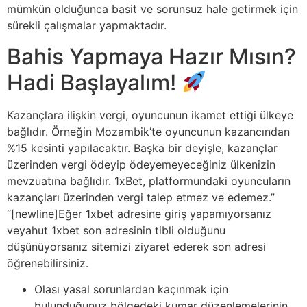
mümkün olduğunca basit ve sorunsuz hale getirmek için
sürekli çalışmalar yapmaktadır.
Bahis Yapmaya Hazır Mısın?
Hadi Başlayalım!
Kazançlara ilişkin vergi, oyuncunun ikamet ettiği ülkeye
bağlıdır. Örneğin Mozambik’te oyuncunun kazancından
%15 kesinti yapılacaktır. Başka bir deyişle, kazançlar
üzerinden vergi ödeyip ödeyemeyeceğiniz ülkenizin
mevzuatına bağlıdır. 1xBet, platformundaki oyuncuların
kazançları üzerinden vergi talep etmez ve edemez.”
“[newline]Eğer 1xbet adresine giriş yapamıyorsanız
veyahut 1xbet son adresinin tibli olduğunu
düşünüyorsanız sitemizi ziyaret ederek son adresi
öğrenebilirsiniz.
Olası yasal sorunlardan kaçınmak için
bulunduğunuz bölgedeki kumar düzenlemelerinin