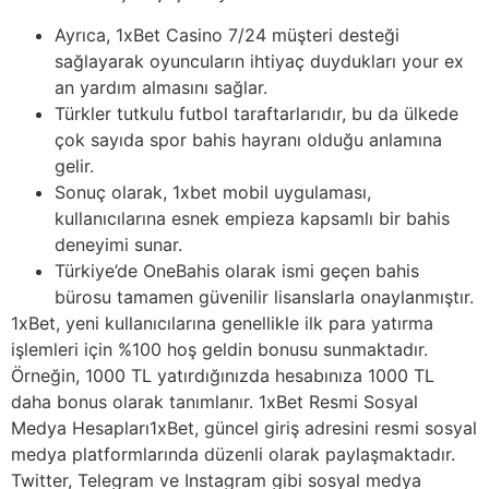
Ayrıca, 1xBet Casino 7/24 müşteri desteği
sağlayarak oyuncuların ihtiyaç duydukları your ex
an yardım almasını sağlar.
Türkler tutkulu futbol taraftarlarıdır, bu da ülkede
çok sayıda spor bahis hayranı olduğu anlamına
gelir.
Sonuç olarak, 1xbet mobil uygulaması,
kullanıcılarına esnek empieza kapsamlı bir bahis
deneyimi sunar.
Türkiye’de OneBahis olarak ismi geçen bahis
bürosu tamamen güvenilir lisanslarla onaylanmıştır.
1xBet, yeni kullanıcılarına genellikle ilk para yatırma
işlemleri için %100 hoş geldin bonusu sunmaktadır.
Örneğin, 1000 TL yatırdığınızda hesabınıza 1000 TL
daha bonus olarak tanımlanır. 1xBet Resmi Sosyal
Medya Hesapları1xBet, güncel giriş adresini resmi sosyal
medya platformlarında düzenli olarak paylaşmaktadır.
Twitter, Telegram ve Instagram gibi sosyal medya