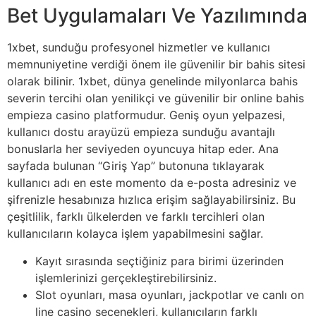
Bet Uygulamaları Ve Yazılımında
1xbet, sunduğu profesyonel hizmetler ve kullanıcı
memnuniyetine verdiği önem ile güvenilir bir bahis sitesi
olarak bilinir. 1xbet, dünya genelinde milyonlarca bahis
severin tercihi olan yenilikçi ve güvenilir bir online bahis
empieza casino platformudur. Geniş oyun yelpazesi,
kullanıcı dostu arayüzü empieza sunduğu avantajlı
bonuslarla her seviyeden oyuncuya hitap eder. Ana
sayfada bulunan “Giriş Yap” butonuna tıklayarak
kullanıcı adı en este momento da e-posta adresiniz ve
şifrenizle hesabınıza hızlıca erişim sağlayabilirsiniz. Bu
çeşitlilik, farklı ülkelerden ve farklı tercihleri olan
kullanıcıların kolayca işlem yapabilmesini sağlar.
Kayıt sırasında seçtiğiniz para birimi üzerinden
işlemlerinizi gerçekleştirebilirsiniz.
Slot oyunları, masa oyunları, jackpotlar ve canlı on
line casino seçenekleri, kullanıcıların farklı