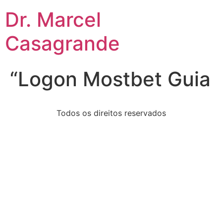
Dr. Marcel
Casagrande
“Logon Mostbet Guia
Todos os direitos reservados