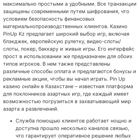
максимально простыми а удобными. Все транзакции
защищены современными путем шифрования, что
условием безопасность финансовых
материальнопроизводственных клиентов. Казино
PinUp Kz предлагает широкий выбор игр, включая
блэкджек, европейскую рулетку, видео-слоты/
слоты, покер, баккару и живые игры. Его интерфейс
прост в использовании же предназначен для обоих
типов игроков. В нем также представлены
различные способы оплата и предлагаются бонусы и
рекламные акции, чтобы вы начал играть. Pin Up
казино онлайн в Казахстане – известная платформа
для поклонников азартных игр, где каждый имеет
возможностью погрузиться в захватывающий мир
азарта а развлечений.
Служба помощью клиентов работает нощно и
доступна прошло несколько каналов связью,
что гарантирует оперативное решение любых