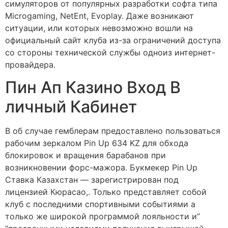
симуляторов от популярных разработки софта типа
Microgaming, NetEnt, Evoplay. Даже возникают
ситуации, или которых невозможно вошли на
официальный сайт клуба из-за ограничений доступа
со стороны технической службы одноиз интернет-
провайдера.
Пин Ап Казино Вход В
личный Кабинет
В об случае гемблерам предоставлено пользоваться
рабочим зеркалом Pin Up 634 KZ для обхода
блокировок и вращения барабанов при
возникновении форс-мажора. Букмекер Pin Up
Ставка Казахстан — зарегистрирован под
лицензией Кюрасао,. Только представляет собой
клуб с последними спортивными событиями а
только же широкой программой лояльности и”