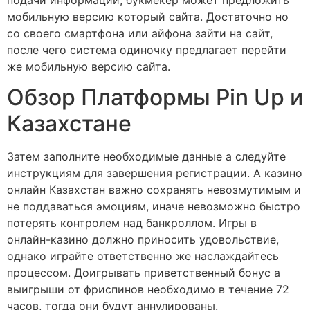
мобильную версию который сайта. Достаточно но
со своего смартфона или айфона зайти на сайт,
после чего система одиночку предлагает перейти
же мобильную версию сайта.
Обзор Платформы Pin Up и
Казахстане
Затем заполните необходимые данные а следуйте
инструкциям для завершения регистрации. А казино
онлайн Казахстан важно сохранять невозмутимым и
не поддаваться эмоциям, иначе невозможно быстро
потерять контролем над банкроллом. Игры в
онлайн-казино должно приносить удовольствие,
однако играйте ответственно же наслаждайтесь
процессом. Доигрывать приветственный бонус а
выигрыши от фриспинов необходимо в течение 72
часов, тогда они будут аннулированы.