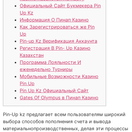
Официальный Сайт Букмекера Pin
Up Kz
Информация О Пинап Казино
Как Зарегистрироваться же Pin
Up
Pin-up Kz Верификация Аккаунта
Регистрация В Pin- Up Казино
Казахстан
Программа Лояльности И
еженедельно Турниры
Мобильные Возможности Казино
Pin Up
Pin Up Kz Официальный Сайт
Gates Of Olympus в Пинап Казино
Pin-Up kz предлагает всем пользователям широкий
выбора способов пополнения счета и вывода
материальнопроизводственных, делая эти процессы