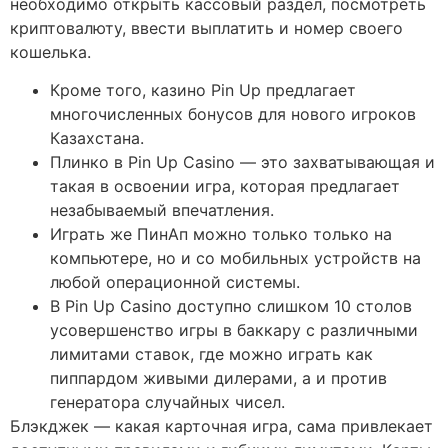
необходимо открыть кассовый раздел, посмотреть
криптовалюту, ввести выплатить и номер своего
кошелька.
Кроме того, казино Pin Up предлагает
многочисленных бонусов для нового игроков
Казахстана.
Плинко в Pin Up Casino — это захватывающая и
такая в освоении игра, которая предлагает
незабываемый впечатления.
Играть же ПинАп можно только только на
компьютере, но и со мобильных устройств на
любой операционной системы.
В Pin Up Casino доступно слишком 10 столов
усовершенство игры в баккару с различными
лимитами ставок, где можно играть как
пиппардом живыми дилерами, а и против
генератора случайных чисел.
Блэкджек — какая карточная игра, сама привлекает