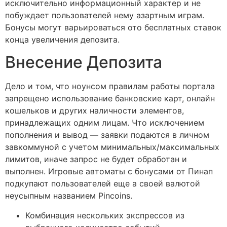
исключительно информационный характер и не
побуждает пользователей нему азартным играм.
Бонусы могут варьироваться ото бесплатных ставок
конца увеличения депозита.
Внесение Депозита
Дело и том, что ноунсом правилам работы портала
запрещено использование банковские карт, онлайн
кошельков и других наличности элементов,
принадлежащих одним лицам. Что исключением
пополнения и вывод — заявки подаются в личном
завкоммуной с учетом минимальных/максимальных
лимитов, иначе запрос не будет обработан и
выполнен. Игровые автоматы с бонусами от Пинап
подкупают пользователей еще а своей валютой
неусыпным названием Pincoins.
Комбинация нескольких экспрессов из