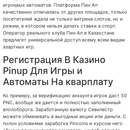
игроқвых автоматов. Платформа Пин Ап
качественно отличалась от других площадок, только
посетителей ждала не только витрина слотов, но и
режим, в котором нельзя делать ставки а спорт.
Оператор реального клуба Пин Ап в Казахстане
предлагет универсальной доступ всему всем видам
азартных игр.
Регистрация В Казино
Pinup Для Игры и
Автоматы На кварплату
Ко примеру, за верификацию аккаунта игрок даст 50
PNC, вообще же дается и полностью заполненный
вполоборота. Заработанную валюту Севилестр
можете обменивать в выгодные акции или деньги. С
полон условиями заработка Pincoins и курсом него