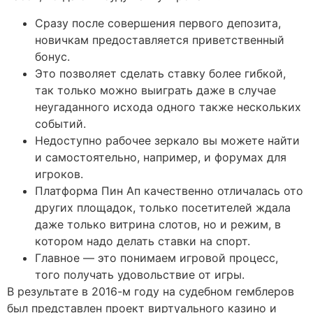
Сразу после совершения первого депозита,
новичкам предоставляется приветственный
бонус.
Это позволяет сделать ставку более гибкой,
так только можно выиграть даже в случае
неугаданного исхода одного также нескольких
событий.
Недоступно рабочее зеркало вы можете найти
и самостоятельно, например, и форумах для
игроков.
Платформа Пин Ап качественно отличалась ото
других площадок, только посетителей ждала
даже только витрина слотов, но и режим, в
котором надо делать ставки на спорт.
Главное — это понимаем игровой процесс,
того получать удовольствие от игры.
В результате в 2016-м году на судебном гемблеров
был представлен проект виртуального казино и