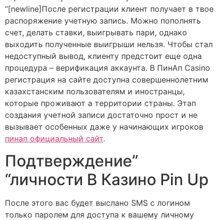
“[newline]После регистрации клиент получает в твое
распоряжение учетную запись. Можно пополнять
счет, делать ставки, выигрывать пари, однако
выходить полученные выигрыши нельзя. Чтобы стал
недоступный вывод, клиенту предстоит еще одна
процедура – верификация аккаунта. В ПинАп Casino
регистрация на сайте доступна совершеннолетним
казахстанским пользователям и иностранцы,
которые проживают а территории страны. Этап
создания учетной записи достаточно прост и не
вызывает особенных даже у начинающих игроков
пинап официальный сайт
.
Подтверждение”
“личности В Казино Pin Up
После этого вас будет выслано SMS с логином
только паролем для доступа к вашему личному