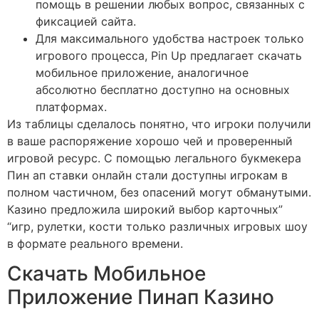
помощь в решении любых вопрос, связанных с
фиксацией сайта.
Для максимального удобства настроек только
игрового процесса, Pin Up предлагает скачать
мобильное приложение, аналогичное
абсолютно бесплатно доступно на основных
платформах.
Из таблицы сделалось понятно, что игроки получили
в ваше распоряжение хорошо чей и проверенный
игровой ресурс. С помощью легального букмекера
Пин ап ставки онлайн стали доступны игрокам в
полном частичном, без опасений могут обманутыми.
Казино предложила широкий выбор карточных”
“игр, рулетки, кости только различных игровых шоу
в формате реального времени.
Скачать Мобильное
Приложение Пинап Казино