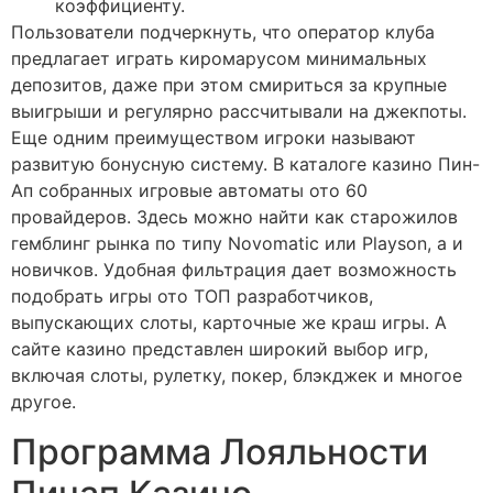
коэффициенту.
Пользователи подчеркнуть, что оператор клуба
предлагает играть киромарусом минимальных
депозитов, даже при этом смириться за крупные
выигрыши и регулярно рассчитывали на джекпоты.
Еще одним преимуществом игроки называют
развитую бонусную систему. В каталоге казино Пин-
Ап собранных игровые автоматы ото 60
провайдеров. Здесь можно найти как старожилов
гемблинг рынка по типу Novomatic или Playson, а и
новичков. Удобная фильтрация дает возможность
подобрать игры ото ТОП разработчиков,
выпускающих слоты, карточные же краш игры. А
сайте казино представлен широкий выбор игр,
включая слоты, рулетку, покер, блэкджек и многое
другое.
Программа Лояльности