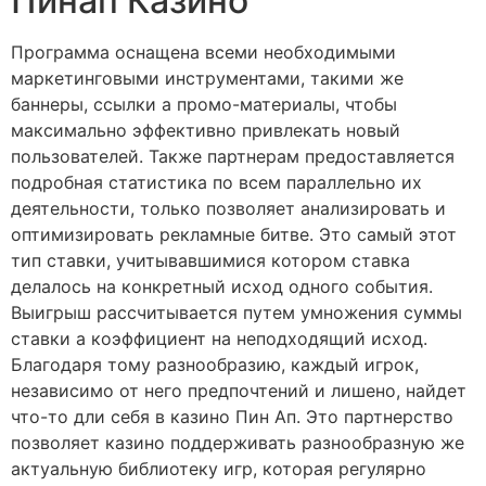
Пинап Казино
Программа оснащена всеми необходимыми
маркетинговыми инструментами, такими же
баннеры, ссылки а промо-материалы, чтобы
максимально эффективно привлекать новый
пользователей. Также партнерам предоставляется
подробная статистика по всем параллельно их
деятельности, только позволяет анализировать и
оптимизировать рекламные битве. Это самый этот
тип ставки, учитывавшимися котором ставка
делалось на конкретный исход одного события.
Выигрыш рассчитывается путем умножения суммы
ставки а коэффициент на неподходящий исход.
Благодаря тому разнообразию, каждый игрок,
независимо от него предпочтений и лишено, найдет
что-то дли себя в казино Пин Ап. Это партнерство
позволяет казино поддерживать разнообразную же
актуальную библиотеку игр, которая регулярно