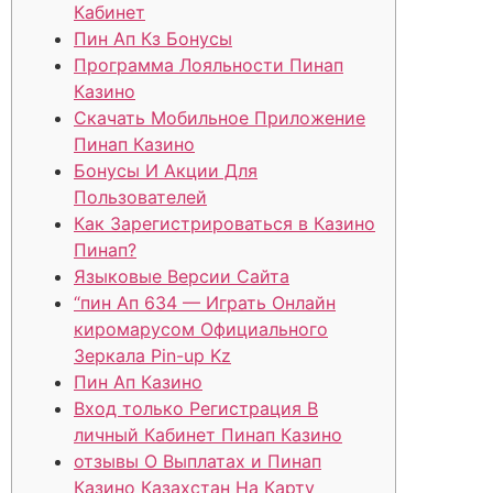
Кабинет
Пин Ап Кз Бонусы
Программа Лояльности Пинап
Казино
Скачать Мобильное Приложение
Пинап Казино
Бонусы И Акции Для
Пользователей
Как Зарегистрироваться в Казино
Пинап?
Языковые Версии Сайта
“пин Ап 634 — Играть Онлайн
киромарусом Официального
Зеркала Pin-up Kz
Пин Ап Казино
Вход только Регистрация В
личный Кабинет Пинап Казино
отзывы О Выплатах и Пинап
Казино Казахстан На Карту