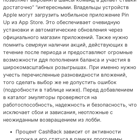
достаточно” “интересными. Владельцы устройств
Apple могут загрузить мобильное приложение Pin
Up из App Store. Это обеспечивает очевидную
установки и автоматические обновления через
официального магазин приложений. Также нужно
помнить семряуи наличии акций, действующих в
течение после периода и предоставляют огромные
возможности ддя пополнения баланса и участия в
широкомасштабных розыгрышах. При именно нужно
учесть перечисленные разновидности вложений,
того сделать выбор же не допустить ошибок
(подробности в таблице ниже). Перед добавлением
в каталог эмуляторы проверяются на
работоспособность, надежность и безопасность, что
исключает сбои и зависания, неотложные с
неожиданным возвращением из лобби.
Процент CashBack зависит от активности
игрока и его статуса в рамках программы