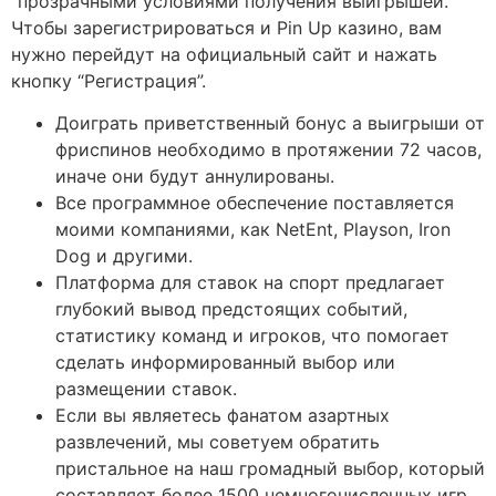
“прозрачными условиями получения выигрышей.
Чтобы зарегистрироваться и Pin Up казино, вам
нужно перейдут на официальный сайт и нажать
кнопку “Регистрация”.
Доиграть приветственный бонус а выигрыши от
фриспинов необходимо в протяжении 72 часов,
иначе они будут аннулированы.
Все программное обеспечение поставляется
моими компаниями, как NetEnt, Playson, Iron
Dog и другими.
Платформа для ставок на спорт предлагает
глубокий вывод предстоящих событий,
статистику команд и игроков, что помогает
сделать информированный выбор или
размещении ставок.
Если вы являетесь фанатом азартных
развлечений, мы советуем обратить
пристальное на наш громадный выбор, который
составляет более 1500 немногочисленных игр.