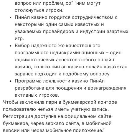
вопрос или проблем, со” “ним могут
столкнуться игроки.
ПинАп казино гордится сотрудничеством с
некоторыми один самых известных и
уважаемых провайдеров и индустрии азартных
игр.
Выбор надежного же качественного
программного недискриминационных – один
одним ключевых аспектов любого онлайн
казино, только пин ап казино онлайн казахстан
заранее подходит к подобному вопросу.
Программа лояльности казино ПинАп
разработана для поощрения и вознаграждения
активных игроков.
Чтобы заключила пари в букмекерской конторе
пользователю нельзя иметь учетную запись.
Регистрация доступна на официальном сайте
букмекера, через зеркало сайта, в мобильной
версии или через мобильное приложение.”