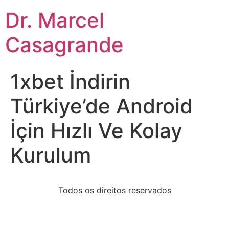
Dr. Marcel
Casagrande
1xbet İndirin
Türkiye’de Android
İçin Hızlı Ve Kolay
Kurulum
Todos os direitos reservados