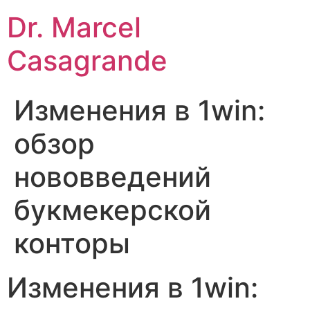
Dr. Marcel
Casagrande
Изменения в 1win:
обзор
нововведений
букмекерской
конторы
Изменения в 1win: