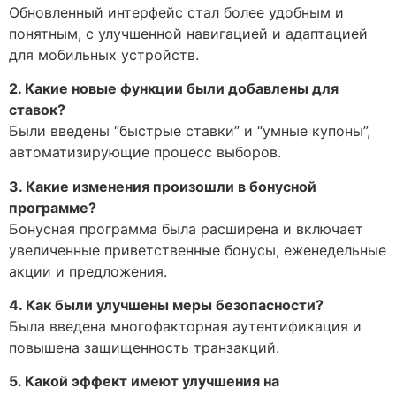
Обновленный интерфейс стал более удобным и
понятным, с улучшенной навигацией и адаптацией
для мобильных устройств.
2. Какие новые функции были добавлены для
ставок?
Были введены “быстрые ставки” и “умные купоны”,
автоматизирующие процесс выборов.
3. Какие изменения произошли в бонусной
программе?
Бонусная программа была расширена и включает
увеличенные приветственные бонусы, еженедельные
акции и предложения.
4. Как были улучшены меры безопасности?
Была введена многофакторная аутентификация и
повышена защищенность транзакций.
5. Какой эффект имеют улучшения на