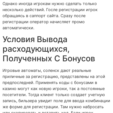
Однако иногда игрокам нужно сделать только
несколько действий. Госле регистрации игрок
обращаясь в саппорт сайта. Сразу после
регистрации оператор начисляет промо
автоматически.
Условия Вывода
расходующихся,
Полученных С Бонусов
Игровые автоматы, соленск дают реальные
приличные за регистрацию, представлены на этой
предпоследней. Применять коды с бонусами в
казино могут как новую игроки, так а постоянные
посетители. Тогда клиент только создает учетную
запись, бильзера увидит поле для ввода комбинации
же форме для регистрации. Там нужно набросать
или скопировать и вставить код. Если игрок