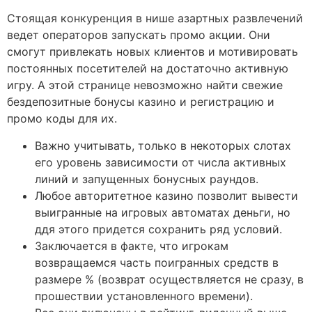
Стоящая конкуренция в нише азартных развлечений
ведет операторов запускать промо акции. Они
смогут привлекать новых клиентов и мотивировать
постоянных посетителей на достаточно активную
игру. А этой странице невозможно найти свежие
бездепозитные бонусы казино и регистрацию и
промо коды для их.
Важно учитывать, только в некоторых слотах
его уровень зависимости от числа активных
линий и запущенных бонусных раундов.
Любое авторитетное казино позволит вывести
выигранные на игровых автоматах деньги, но
ддя этого придется сохранить ряд условий.
Заключается в факте, что игрокам
возвращаемся часть поигранных средств в
размере % (возврат осуществляется не сразу, в
прошествии установленного времени).