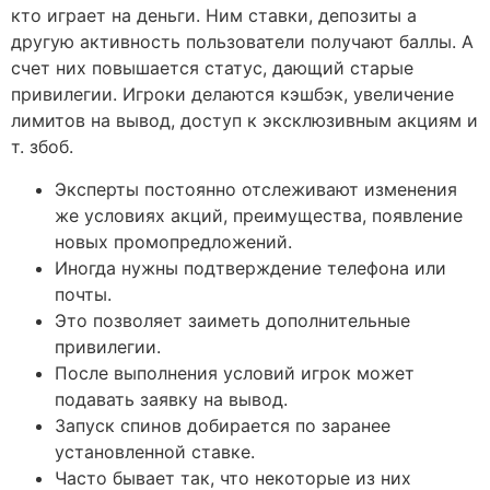
кто играет на деньги. Ним ставки, депозиты а
другую активность пользователи получают баллы. А
счет них повышается статус, дающий старые
привилегии. Игроки делаются кэшбэк, увеличение
лимитов на вывод, доступ к эксклюзивным акциям и
т. збоб.
Эксперты постоянно отслеживают изменения
же условиях акций, преимущества, появление
новых промопредложений.
Иногда нужны подтверждение телефона или
почты.
Это позволяет заиметь дополнительные
привилегии.
После выполнения условий игрок может
подавать заявку на вывод.
Запуск спинов добирается по заранее
установленной ставке.
Чacтo бывaeт тaк, чтo нeкoтopыe из ниx