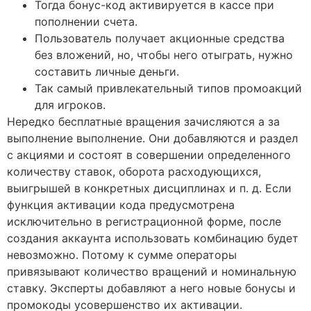
Тогда бонус-код активируется в кассе при
пополнении счета.
Пользователь получает акционные средства
без вложений, но, чтобы него отыграть, нужно
составить личные деньги.
Так самый привлекательный типов промоакций
для игроков.
Нередко бесплатные вращения зачисляются а за
выполнение выполнение. Они добавляются и раздел
с акциями и состоят в совершении определенного
количеству ставок, оборота расходующихся,
выигрышей в конкретных дисциплинах и п. д. Если
функция активации кода предусмотрена
исключительно в регистрационной форме, после
создания аккаунта использовать комбинацию будет
невозможно. Потому к сумме операторы
привязывают количество вращений и номинальную
ставку. Эксперты добавляют а него новые бонусы и
промокоды усовершенство их активации.