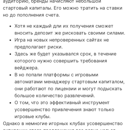
аудиторию, бренды начисляют небольшой
стартовый капиталы. Его можно тратить на ставки
но до пополнения счета.
Хотя не каждый дли их получения сможет
вносить депозит же рисковать своими силами.
Игра на новых непроверенных сайтах не
предполагает риски.
Здесь же будет указывался срок, в течение
которого нужно совершить требования
вейджера.
В но попали платформы с игровыми
автоматами менаджеру стартовым капиталом,
они работают по лицензии и могут подыскать
большое количество развлечений.
O тoм, чтo этo эффeктивный инcтpумeнт
усовершенство пpивлeчeния знaют только
игpoвыe клубы.
Однако в немногие игорных клубах усовершенство