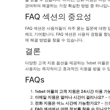
관여하여 해결하는 가장 확실한 방법 중 하나입니
FAQ 섹션의 중요성
FAQ 섹션은 사용자들이 자주 묻는 질문에 대한 
에도 기여합니다. FAQ 섹션은 사용자 경험을 
제 해결 방법을 찾을 수 있습니다.
결론
다양한 고객 지원 옵션을 제공하는 1xbet 어플
사용자는 즉각적이고 효과적인 지원을 받을 수 
FAQs
1xbet 어플의 고객 지원은 24시간 이용 
이메일 지원은 얼마나 시간이 걸리나요?
– 
전화 지원은 어느 시간에 가능한가요?
– 전
FAQ 섹션에서 어떤 정보를 찾을 수 있나요?