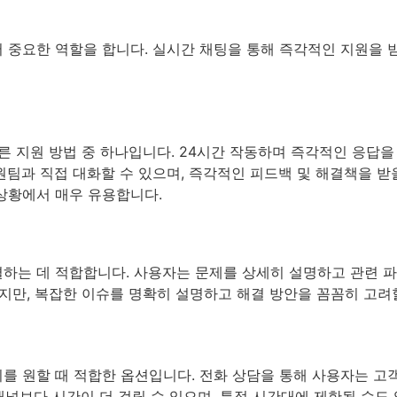
 중요한 역할을 합니다. 실시간 채팅을 통해 즉각적인 지원을 받
빠른 지원 방법 중 하나입니다. 24시간 작동하며 즉각적인 응답
원팀과 직접 대화할 수 있으며, 즉각적인 피드백 및 해결책을 받
상황에서 매우 유용합니다.
하는 데 적합합니다. 사용자는 문제를 상세히 설명하고 관련 파
있지만, 복잡한 이슈를 명확히 설명하고 해결 방안을 꼼꼼히 고려
를 원할 때 적합한 옵션입니다. 전화 상담을 통해 사용자는 고
 채널보다 시간이 더 걸릴 수 있으며, 특정 시간대에 제한될 수도