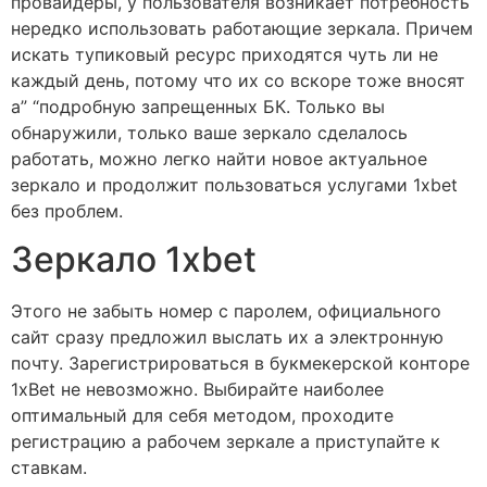
провайдеры, у пользователя возникает потребность
нередко использовать работающие зеркала. Причем
искать тупиковый ресурс приходятся чуть ли не
каждый день, потому что их со вскоре тоже вносят
а” “подробную запрещенных БК. Только вы
обнаружили, только ваше зеркало сделалось
работать, можно легко найти новое актуальное
зеркало и продолжит пользоваться услугами 1xbet
без проблем.
Зеркало 1xbet
Этого не забыть номер с паролем, официального
сайт сразу предложил выслать их а электронную
почту. Зарегистрироваться в букмекерской конторе
1xBet не невозможно. Выбирайте наиболее
оптимальный для себя методом, проходите
регистрацию а рабочем зеркале а приступайте к
ставкам.