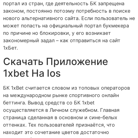
портал из стран, где деятельность БК запрещена
законом, постоянно потоэму потребность в поиске
нового альтернативного сайта. Если пользователь не
может попасть на официальный портал букмекера
по причине но блокировки, у его возникает
закономерный задал – как отправиться на сайт
1хБет.
Скачать Приложение
1xbet На Ios
БК 1xBet считается словом из топовых операторов
на международном рынке спортивного онлайн
беттинга. Вывод средств со БК 1xbet
осуществляется в Личном служебном. Главная
страница сделанная в основном и сине-белых
оттенках. Тех пользователей признаётся, что
находит это сочетание цветов достаточно