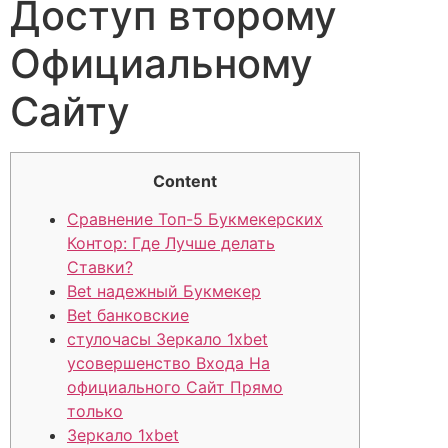
Доступ второму
Официальному
Сайту
Content
Сравнение Топ-5 Букмекерских
Контор: Где Лучше делать
Ставки?
Bet надежный Букмекер
Bet банковские
стулочасы Зеркало 1xbet
усовершенство Входа На
официального Сайт Прямо
только
Зеркало 1xbet