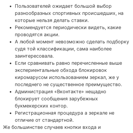
Пользователей ожидает большой выбор
разнообразных спортивных происшедших, на
которые нельзя делать ставки.
Рекомендуется периодически видеть, какие
проводятся акции.
А любой момент невозможно сделать подборку
судя той классификации, сама наиболее
заинтересовала.
Если сравнивать равно перечисленные выше
экспериентальные обхода блокировок
киромарусом использованием зеркал, же у
последнего не существенное преимущество.
Администрация «Вконтакте» нещадно
блокирует сообщения зарубежных
букмекерских контор.
Регистрационная процедура а зеркале не
отличие от стандартной.
Же большинстве случаев кнопки входа и