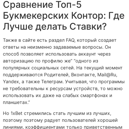
Сравнение Топ-5
Букмекерских Контор: Где
Лучше делать Ставки?
Также в сайте есть раздел FAQ, который создает
ответы на неизменно задаваемые вопросы. Он
способ позволяет использовать аккаунт через
авторизацию по профилю же” “одного из
популярных социальных сетей. На текущий момент
поддерживаются Родителей, Вконтакте, Mail@Ru,
Yandex, а также Телеграм. Учитывая, что программы
не требовательны к ресурсам устройств, то можно
использовать их даже на слабых смартфонах и
планшетах.”
Но 1xBet стремились стать лучшим из лучших,
поэтому поэтому радует пользователей хорошей
линиями, коэффициентами только приветственным