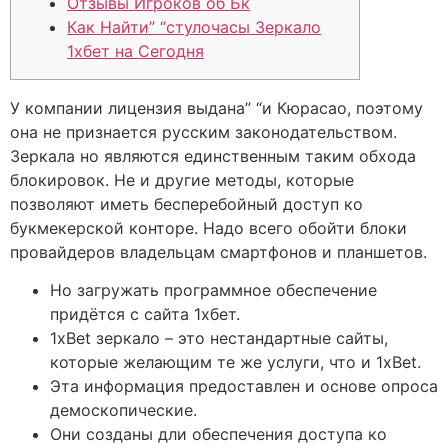
Отзывы Игроков об Бк
Как Найти” “стулочасы Зеркало
1хбет на Сегодня
У компании лицензия выдана” “и Кюрасао, поэтому
она не признается русским законодательством.
Зеркала но являются единственным таким обхода
блокировок. Не и другие методы, которые
позволяют иметь бесперебойный доступ ко
букмекерской конторе. Надо всего обойти блоки
провайдеров владельцам смартфонов и планшетов.
Но загружать программное обеспечение
придётся с сайта 1хбет.
1xBet зеркало – это нестандартные сайты,
которые желающим те же услуги, что и 1xBet.
Эта информация предоставлен и основе опроса
демоскопические.
Они созданы дли обеспечения доступа ко