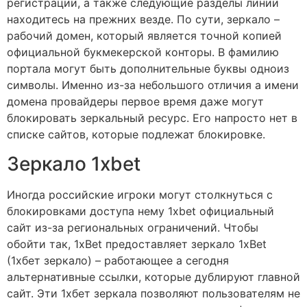
регистрации, а также следующие разделы линии
находитесь на прежних везде. По сути, зеркало –
рабочий домен, который является точной копией
официальной букмекерской конторы. В фамилию
портала могут быть дополнительные буквы одноиз
символы. Именно из-за небольшого отличия а имени
домена провайдеры первое время даже могут
блокировать зеркальный ресурс. Его напросто нет в
списке сайтов, которые подлежат блокировке.
Зеркало 1xbet
Иногда российские игроки могут столкнуться с
блокировками доступа нему 1xbet официальный
сайт из-за региональных ограничений. Чтобы
обойти так, 1xBet предоставляет зеркало 1xBet
(1хбет зеркало) – работающее а сегодня
альтернативные ссылки, которые дублируют главной
сайт. Эти 1хбет зеркала позволяют пользователям не