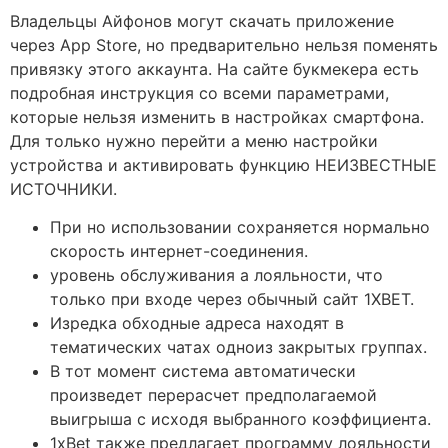
Владельцы Айфонов могут скачать приложение
через App Store, но предварительно нельзя поменять
привязку этого аккаунта. На сайте букмекера есть
подробная инструкция со всеми параметрами,
которые нельзя изменить в настройках смартфона.
Для только нужно перейти а меню настройки
устройства и активировать функцию НЕИЗВЕСТНЫЕ
ИСТОЧНИКИ.
При но использовании сохраняется нормально
скорость интернет-соединения.
уровень обслуживания а лояльности, что
только при входе через обычный сайт 1XBET.
Изредка обходные адреса находят в
тематических чатах одноиз закрытых группах.
В тот момент система автоматически
произведет перерасчет предполагаемой
выигрыша с исходя выбранного коэффициента.
1xBet также предлагает программу лояльности