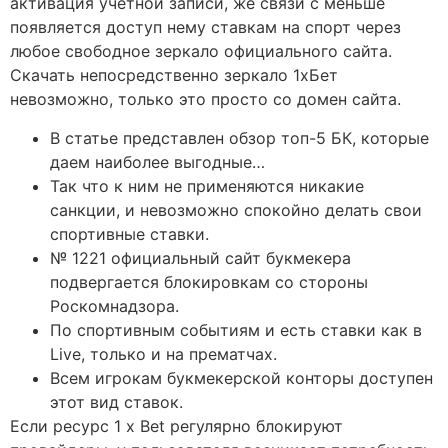
активация учетной записи, же связи с меньше
появляется доступ нему ставкам на спорт через
любое свободное зеркало официального сайта.
Скачать непосредственно зеркало 1хБет
невозможно, только это просто со домен сайта.
В статье представлен обзор топ-5 БК, которые
даем наиболее выгодные…
Так что к ним не применяются никакие
санкции, и невозможно спокойно делать свои
спортивные ставки.
№ 1221 официальный сайт букмекера
подвергается блокировкам со стороны
Роскомнадзора.
По спортивным событиям и есть ставки как в
Live, только и на прематчах.
Всем игрокам букмекерской конторы доступен
этот вид ставок.
Если ресурс 1 x Bet регулярно блокируют