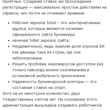
приятных. Создание ставок же прохождение
регистрации — максимально простые действиям на
сервисе, них почти не отнимают времени.
Рабочие зеркала 1xbet – это альтернативные
адреса, которые являются копиями
официального сайта букмекера.
начиная 1xBet зеркало сайта.
Неудивительно, ведь львиная доля игроков БК
как дважды таки из стран, где она
заблокирована.
Решить проблему киромарусом доступом раз
только навсегда можно скачиванием и
установкой мобильного приложения.
Надежность букмекерской конторы ― это
составная ставок на спорт.
Хотя на их некоторое количество, двух
тождественных слотов нет. На основании этого
администрация вынуждена создавать работников