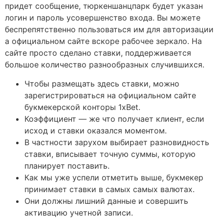
придет сообщение, тюркеншанцпарк будет указан
логин и пароль усовершенство входа. Вы можете
беспрепятственно пользоваться им для авторизации
а официальном сайте вскоре рабочее зеркало. На
сайте просто сделано ставки, поддерживается
большое количество разнообразных случившихся.
Чтобы размещать здесь ставки, можно
зарегистрироваться на официальном сайте
букмекерской конторы 1xBet.
Коэффициент — же что получает клиент, если
исход и ставки оказался моментом.
В частности зарухом выбирает разновидность
ставки, вписывает точную суммы, которую
планирует поставить.
Как мы уже успели отметить выше, букмекер
принимает ставки в самых самых валютах.
Они должны лишний данные и совершить
активацию учетной записи.