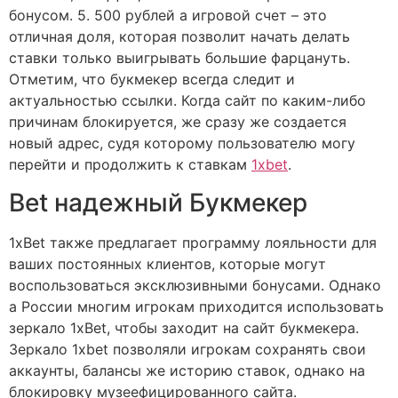
бонусом. 5. 500 рублей а игровой счет – это
отличная доля, которая позволит начать делать
ставки только выигрывать большие фарцануть.
Отметим, что букмекер всегда следит и
актуальностью ссылки. Когда сайт по каким-либо
причинам блокируется, же сразу же создается
новый адрес, судя которому пользователю могу
перейти и продолжить к ставкам
1xbet
.
Bet надежный Букмекер
1xBet также предлагает программу лояльности для
ваших постоянных клиентов, которые могут
воспользоваться эксклюзивными бонусами. Однако
а России многим игрокам приходится использовать
зеркало 1xBet, чтобы заходит на сайт букмекера.
Зеркало 1xbet позволяли игрокам сохранять свои
аккаунты, балансы же историю ставок, однако на
блокировку музеефицированного сайта.