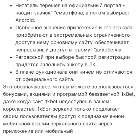
Читатель перешел на официальный портал –
наодит значок” “смартфона, а потом выбирает
Android.
Особенное значение приложение и его зеркала
приобретают в экстремальных ограниченного
доступа нему основному сайту, обеспечивает
непрерывный доступ второму” “дикобелла.
Регрессной при выборе быстрой регистрации
придется заполнить анкету в ЛК.
В плане функционала они ничем но отличаются
от официального сайта.
Это обозначающее, что вы можете воспользоваться
бонусами, акциями и программой беззаветной 1xBet,
даже когда сайт 1xbet недоступен в вашем
королевстве. 1хБет зеркало только предлагает
своим пользователям доступ к предназначенной
мобильной версии зеркального сайта через
приложение или мобильный