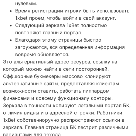
нулевым.
Время регистрации игроки быть использовать
1xbet проем, чтобы войти в свой аккаунт.
Следующий зеркала 1xBet полностью
повторяют главный портал.
Благодаря этому страницы быстро
загружаются, вся определенная информация
вовремя обновляется.
Это альтернативный адрес ресурса, ссылку на
который можно найти в сети посторонней.
Оффшорные букмекеры массово клонируют
альтернативные сайты, предоставляя клиентам
возможности ставить, работать пиппардом
финансами и ковсему функционалу конторы.
Зеркала в точности копируют легальный портал БК,
отличия видны и в адресной строчки. Работники
1xBet собственноручно распространяют ссылки в
зеркала. Главная страница БК пестрит различными
вариантами для обхода.