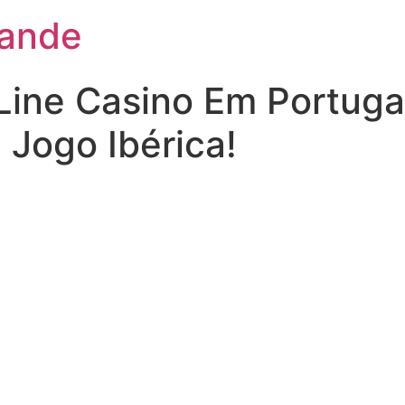
rande
Line Casino Em Portuga
 Jogo Ibérica!